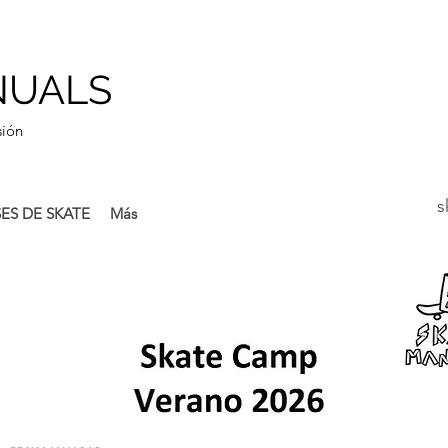
NUALS
sión
s
ES DE SKATE
Más